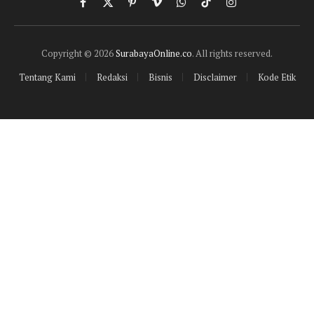
Facebook
X
Pinterest
Vimeo
WhatsApp
TikTok
Instagram
(Twitter)
Copyright © 2026
SurabayaOnline.co
. All rights reserved.
Tentang Kami
Redaksi
Bisnis
Disclaimer
Kode Etik