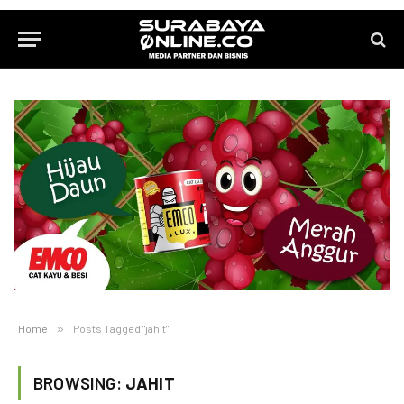
Home
»
Posts Tagged "jahit"
BROWSING:
JAHIT