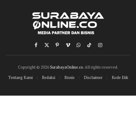
Facebook
X
Pinterest
Vimeo
WhatsApp
TikTok
Instagram
(Twitter)
Copyright © 2026
SurabayaOnline.co
. All rights reserved.
Tentang Kami
Redaksi
Bisnis
Disclaimer
Kode Etik