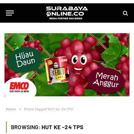
Home
»
Posts Tagged "HUT ke -24 TPS"
BROWSING:
HUT KE -24 TPS