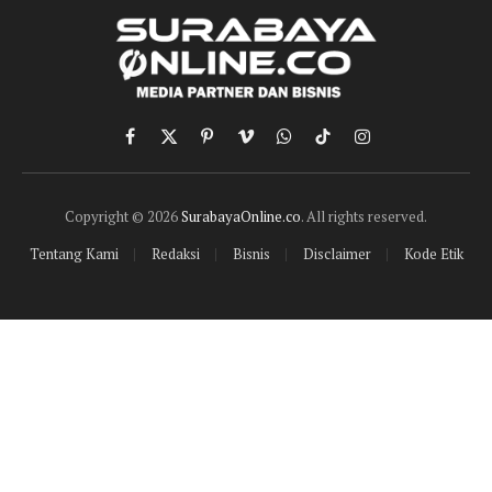
Facebook
X
Pinterest
Vimeo
WhatsApp
TikTok
Instagram
(Twitter)
Copyright © 2026
SurabayaOnline.co
. All rights reserved.
Tentang Kami
Redaksi
Bisnis
Disclaimer
Kode Etik