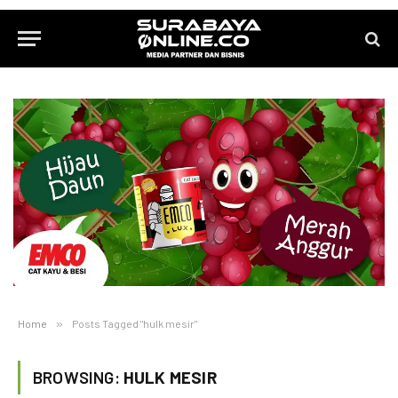
Home
»
Posts Tagged "hulk mesir"
BROWSING:
HULK MESIR