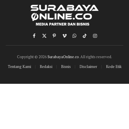
Facebook
X
Pinterest
Vimeo
WhatsApp
TikTok
Instagram
(Twitter)
Copyright © 2026
SurabayaOnline.co
. All rights reserved.
Tentang Kami
Redaksi
Bisnis
Disclaimer
Kode Etik