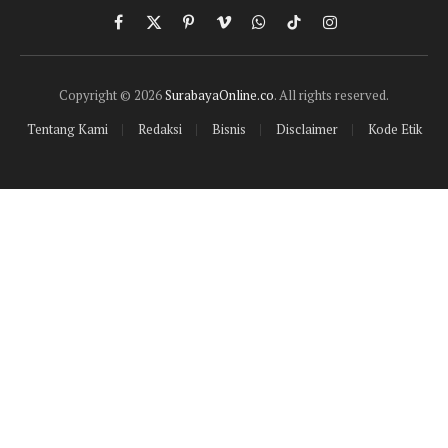
Facebook
X
Pinterest
Vimeo
WhatsApp
TikTok
Instagram
(Twitter)
Copyright © 2026
SurabayaOnline.co
. All rights reserved.
Tentang Kami
Redaksi
Bisnis
Disclaimer
Kode Etik