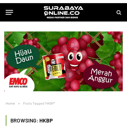
Home
»
Posts Tagged "HKBP"
BROWSING:
HKBP