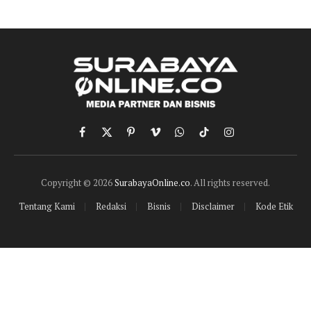
Facebook
X
Pinterest
Vimeo
WhatsApp
TikTok
Instagram
(Twitter)
Copyright © 2026
SurabayaOnline.co
. All rights reserved.
Tentang Kami
Redaksi
Bisnis
Disclaimer
Kode Etik