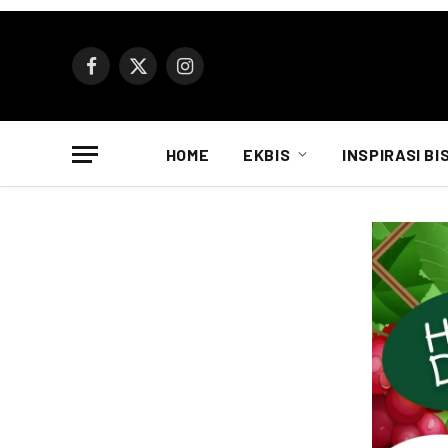
Facebook
X
Instagram
(Twitter)
HOME
EKBIS
INSPIRASI BI