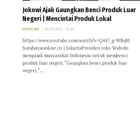
Jokowi Ajak Gaungkan Benci Produk Luar
Negeri | Mencintai Produk Lokal
HEADLINE
04/03/2021 - 12:44
https://www.youtube.com/watch?v=Q447_g-WBqM
Surabayaonline.co | JakartaPresiden Joko Widodo
mengajak masyarakat Indonesia untuk membenci
produk luar negeri. “Gaungkan benci produk luar
negeri, “…