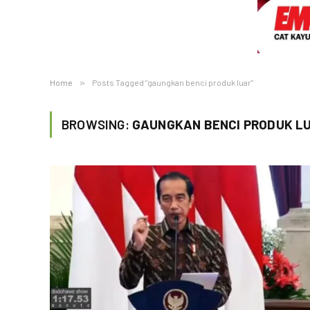
Home
»
Posts Tagged "gaungkan benci produk luar"
BROWSING:
GAUNGKAN BENCI PRODUK L