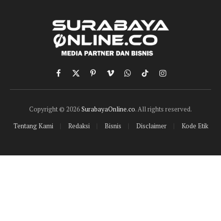
Facebook
X
Pinterest
Vimeo
WhatsApp
TikTok
Instagram
(Twitter)
Copyright © 2026
SurabayaOnline.co
. All rights reserved.
Tentang Kami
Redaksi
Bisnis
Disclaimer
Kode Etik