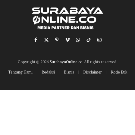
Facebook
X
Pinterest
Vimeo
WhatsApp
TikTok
Instagram
(Twitter)
Copyright © 2026
SurabayaOnline.co
. All rights reserved.
Tentang Kami
Redaksi
Bisnis
Disclaimer
Kode Etik