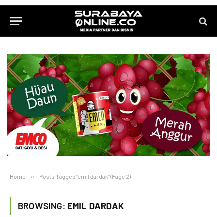
Home
»
Posts Tagged "emil dardak" (Page 2)
BROWSING:
EMIL DARDAK