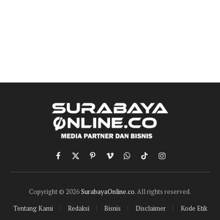
Facebook
X
Pinterest
Vimeo
WhatsApp
TikTok
Instagram
(Twitter)
Copyright © 2026
SurabayaOnline.co
. All rights reserved.
Tentang Kami
Redaksi
Bisnis
Disclaimer
Kode Etik