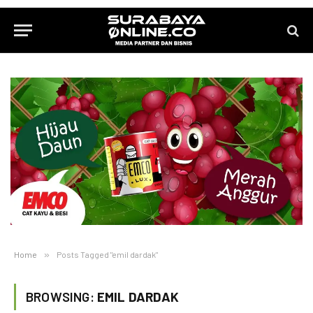
Home
»
Posts Tagged "emil dardak"
BROWSING:
EMIL DARDAK