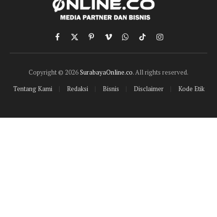
Facebook
X
Pinterest
Vimeo
WhatsApp
TikTok
Instagram
(Twitter)
Copyright © 2026
SurabayaOnline.co
. All rights reserved.
Tentang Kami
Redaksi
Bisnis
Disclaimer
Kode Etik