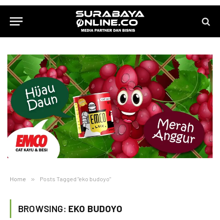
Home
»
Posts Tagged "eko budoyo"
BROWSING:
EKO BUDOYO