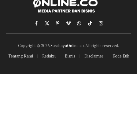
Facebook
X
Pinterest
Vimeo
WhatsApp
TikTok
Instagram
(Twitter)
Copyright © 2026
SurabayaOnline.co
. All rights reserved.
Tentang Kami
Redaksi
Bisnis
Disclaimer
Kode Etik