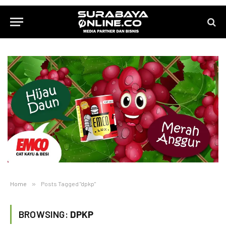
Home
»
Posts Tagged "dpkp"
BROWSING:
DPKP