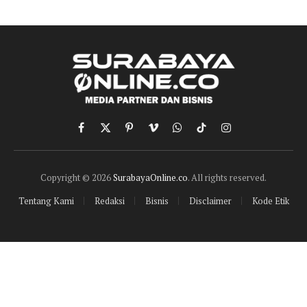
Facebook
X
Pinterest
Vimeo
WhatsApp
TikTok
Instagram
(Twitter)
Copyright © 2026
SurabayaOnline.co
. All rights reserved.
Tentang Kami
Redaksi
Bisnis
Disclaimer
Kode Etik