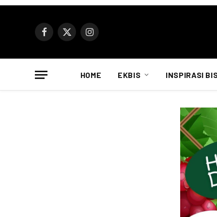
Facebook
X
Instagram
(Twitter)
HOME
EKBIS
INSPIRASI BI