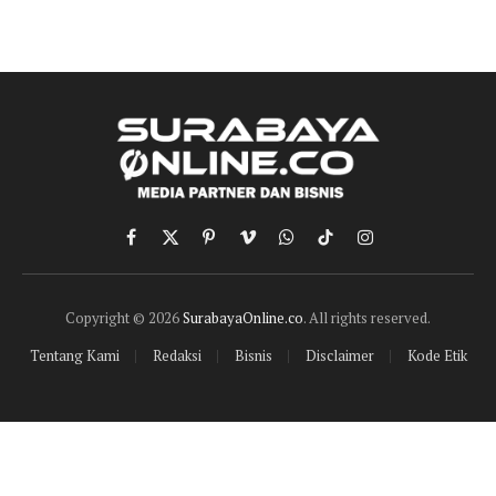
Facebook
X
Pinterest
Vimeo
WhatsApp
TikTok
Instagram
(Twitter)
Copyright © 2026
SurabayaOnline.co
. All rights reserved.
Tentang Kami
Redaksi
Bisnis
Disclaimer
Kode Etik