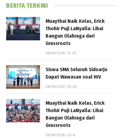
BERITA TERKINI
Muaythai Naik Kelas, Erick
Thohir Puji LaNyalla: Lihai
Bangun Olahraga dari
Grassroots
06/08/2026 - 07:23
Siswa SMA Seluruh Sidoarjo
Dapat Wawasan soal HIV
06/08/2026 - 05:49
Muaythai Naik Kelas, Erick
Thohir Puji LaNyalla: Lihai
Bangun Olahraga dari
Grassroots
05/08/2026 - 20:41