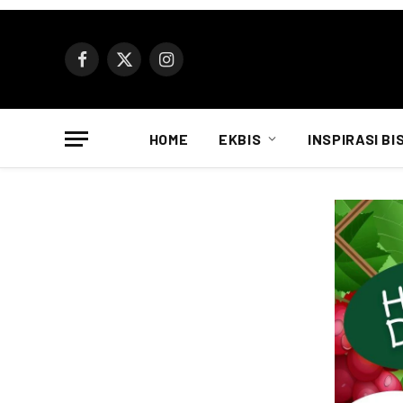
Facebook
X
Instagram
(Twitter)
HOME
EKBIS
INSPIRASI BI