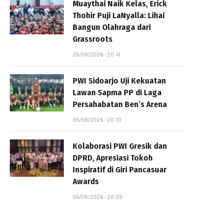
Muaythai Naik Kelas, Erick
Thohir Puji LaNyalla: Lihai
Bangun Olahraga dari
Grassroots
05/08/2026 - 20:41
PWI Sidoarjo Uji Kekuatan
Lawan Sapma PP di Laga
Persahabatan Ben’s Arena
05/08/2026 - 20:10
Kolaborasi PWI Gresik dan
DPRD, Apresiasi Tokoh
Inspiratif di Giri Pancasuar
Awards
05/08/2026 - 20:05