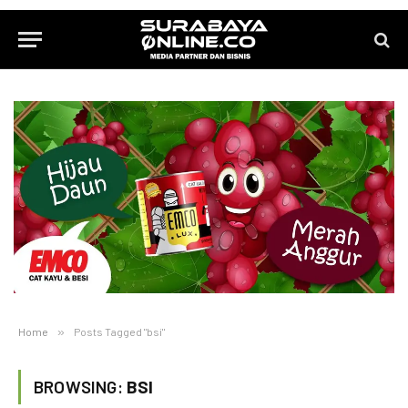
Home
»
Posts Tagged "bsi"
BROWSING:
BSI