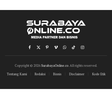
Facebook
X
Pinterest
Vimeo
WhatsApp
TikTok
Instagram
(Twitter)
Copyright © 2026
SurabayaOnline.co
. All rights reserved.
Tentang Kami
Redaksi
Bisnis
Disclaimer
Kode Etik