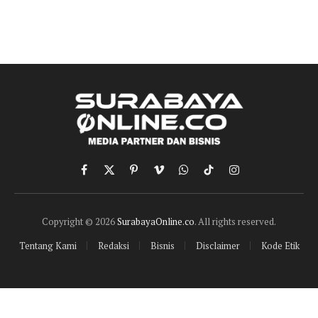
Facebook
X
Pinterest
Vimeo
WhatsApp
TikTok
Instagram
(Twitter)
Copyright © 2026
SurabayaOnline.co
. All rights reserved.
Tentang Kami
Redaksi
Bisnis
Disclaimer
Kode Etik