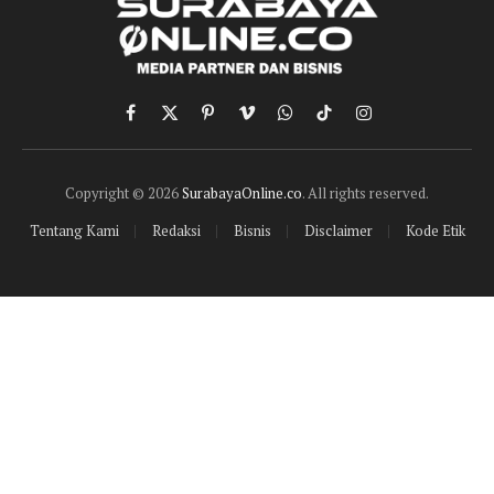
Facebook
X
Pinterest
Vimeo
WhatsApp
TikTok
Instagram
(Twitter)
Copyright © 2026
SurabayaOnline.co
. All rights reserved.
Tentang Kami
Redaksi
Bisnis
Disclaimer
Kode Etik