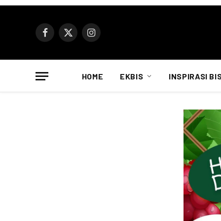
Facebook
X
Instagram
(Twitter)
HOME
EKBIS
INSPIRASI BI