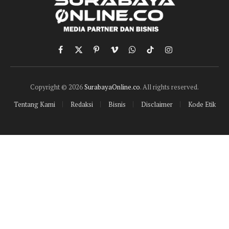
Facebook
X
Pinterest
Vimeo
WhatsApp
TikTok
Instagram
(Twitter)
Copyright © 2026
SurabayaOnline.co
. All rights reserved.
Tentang Kami
Redaksi
Bisnis
Disclaimer
Kode Etik