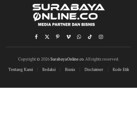
Facebook
X
Pinterest
Vimeo
WhatsApp
TikTok
Instagram
(Twitter)
Copyright © 2026
SurabayaOnline.co
. All rights reserved.
Tentang Kami
Redaksi
Bisnis
Disclaimer
Kode Etik