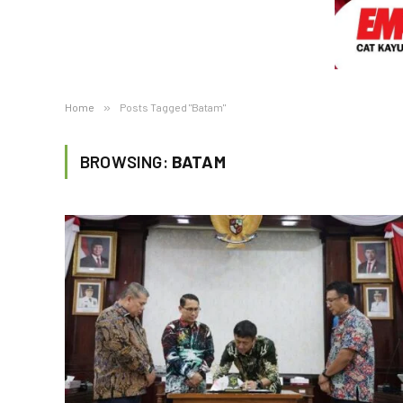
Home
»
Posts Tagged "Batam"
BROWSING:
BATAM