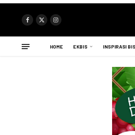
Facebook
X
Instagram
(Twitter)
HOME
EKBIS
INSPIRASI BI