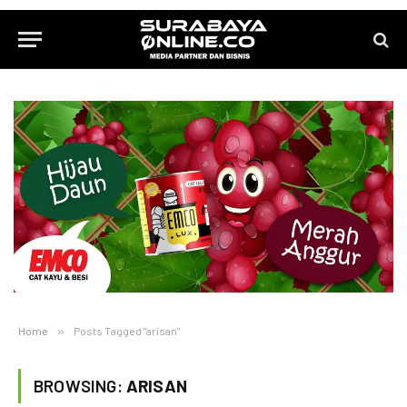
Home
»
Posts Tagged "arisan"
BROWSING:
ARISAN