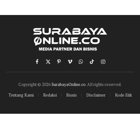
Facebook
X
Pinterest
Vimeo
WhatsApp
TikTok
Instagram
(Twitter)
Copyright © 2026
SurabayaOnline.co
. All rights reserved.
Tentang Kami
Redaksi
Bisnis
Disclaimer
Kode Etik