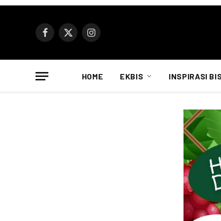
Facebook
X
Instagram
(Twitter)
HOME
EKBIS
INSPIRASI BI