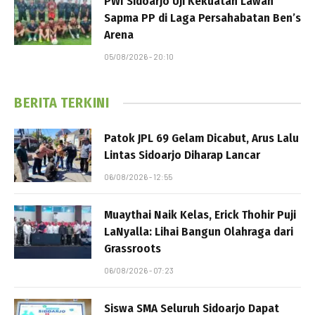
PWI Sidoarjo Uji Kekuatan Lawan
Sapma PP di Laga Persahabatan Ben’s
Arena
05/08/2026 - 20:10
BERITA TERKINI
Patok JPL 69 Gelam Dicabut, Arus Lalu
Lintas Sidoarjo Diharap Lancar
06/08/2026 - 12:55
Muaythai Naik Kelas, Erick Thohir Puji
LaNyalla: Lihai Bangun Olahraga dari
Grassroots
06/08/2026 - 07:23
Siswa SMA Seluruh Sidoarjo Dapat