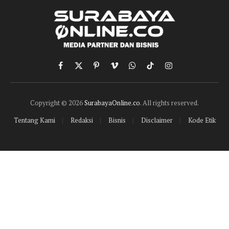
Facebook
X
Pinterest
Vimeo
WhatsApp
TikTok
Instagram
(Twitter)
Copyright © 2026
SurabayaOnline.co
. All rights reserved.
Tentang Kami
Redaksi
Bisnis
Disclaimer
Kode Etik