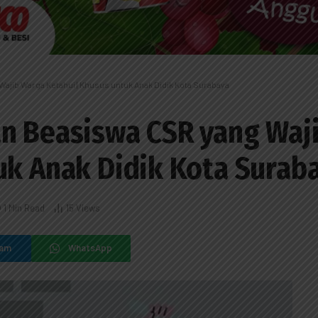
jib Warga Ketahui | Khusus untuk Anak Didik Kota Surabaya
an Beasiswa CSR yang Waj
uk Anak Didik Kota Surab
1 Min Read
15
Views
ram
WhatsApp