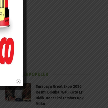
BERITA TERPOPULER
Surabaya Great Expo 2026
Resmi Dibuka, Wali Kota Eri
Bidik Transaksi Tembus Rp9
Miliar