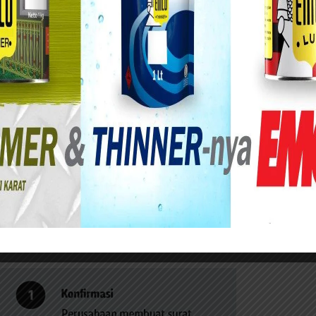
 Surabaya mengeluarkan pengumuman terkait
 Social Responsibility (CSR) dari
Surabaya, Kamis (22/4/2021).
an situ resmi milik Pemkot Surabaya
ertama Alur Proses Pemberian Beasiswa CSR, Kedua
CSR yang wajib kita ketahui:
ian Beasiswa CSR