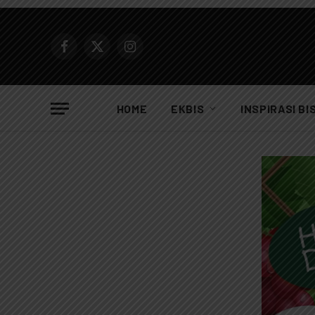
Facebook
X
Instagram
(Twitter)
HOME
EKBIS
INSPIRASI BI