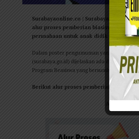
Surabayaonline.co | Surabaya – Pemkot
alur proses pemberian biasiswa Corporate
perusahaan untuk anak didik warga Kota 
Dalam poster pengumuman yang dibuat dilam
(surabaya.go.id) dijelaskan ada dua poin: P
Program Beasiswa yang bersumber CSR
Berikut alur proses pemberian beasiswa 
Alur Pember