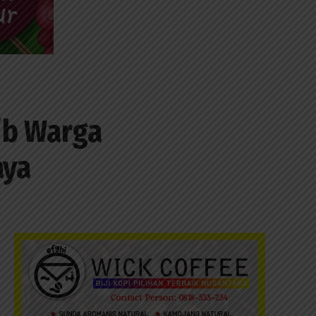
ib Warga
aya