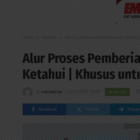
Home
»
Headline
»
Alur Proses Pemberian Beasiswa CSR yang Wa
Alur Proses Pemberi
Ketahui | Khusus unt
By
mardaditya
22/04/2021 - 09:18
HEADLINE
Facebook
Twitter
Teleg