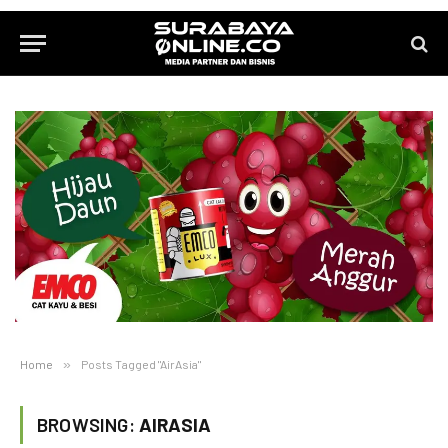
Home
»
Posts Tagged "AirAsia"
BROWSING:
AIRASIA