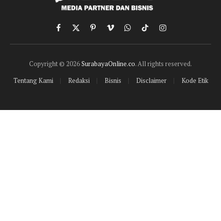
Facebook
X
Pinterest
Vimeo
WhatsApp
TikTok
Instagram
(Twitter)
Copyright © 2026
SurabayaOnline.co
. All rights reserved.
Tentang Kami
Redaksi
Bisnis
Disclaimer
Kode Etik