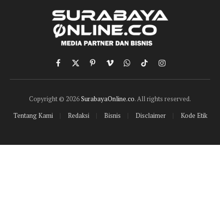
Facebook
X
Pinterest
Vimeo
WhatsApp
TikTok
Instagram
(Twitter)
Copyright © 2026
SurabayaOnline.co
. All rights reserved.
Tentang Kami
Redaksi
Bisnis
Disclaimer
Kode Etik