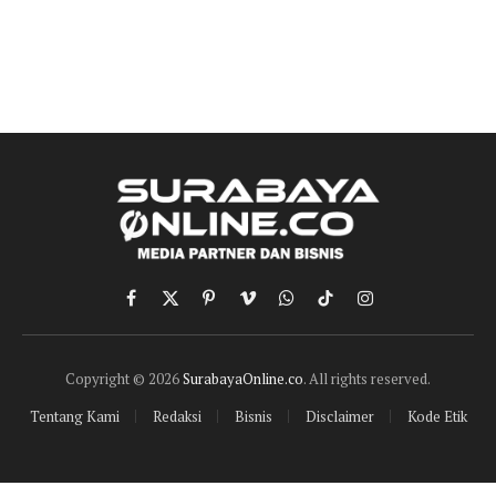
Facebook
X
Pinterest
Vimeo
WhatsApp
TikTok
Instagram
(Twitter)
Copyright © 2026
SurabayaOnline.co
. All rights reserved.
Tentang Kami
Redaksi
Bisnis
Disclaimer
Kode Etik