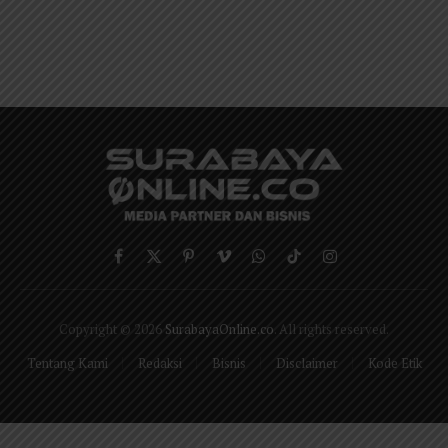
Facebook
X
Pinterest
Vimeo
WhatsApp
TikTok
Instagram
(Twitter)
Copyright © 2026
SurabayaOnline.co
. All rights reserved.
Tentang Kami
Redaksi
Bisnis
Disclaimer
Kode Etik