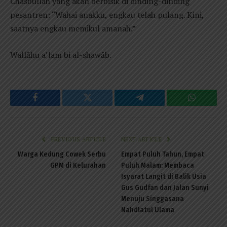
Chasbullah yang akan berbisik di dinding-dinding
pesantren: “Wahai anakku, engkau telah pulang. Kini,
saatnya engkau memikul amanah.”
Wallāhu a’lam bi al-shawāb.
Facebook
Twitter
Telegram
WhatsAp
PREVIOUS ARTICLE
NEXT ARTICLE
Warga Kedung Cowek Serbu
Empat Puluh Tahun, Empat
GPM di Kelurahan
Puluh Malam: Membaca
Isyarat Langit di Balik Usia
Gus Gudfan dan Jalan Sunyi
Menuju Singgasana
Nahdlatul Ulama