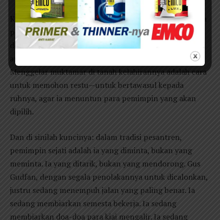
Ketiga, secara mistik, pemilihan Tambakberas membuka
portal spiritual yang menghubungkan muktamar ini
dengan para pendiri NU. KH. Wahab Chasbullah, sang
arsitek politik NU, adalah putra Tambakberas.
Menggelar muktamar di tanah kelahirannya adalah cara
untuk memohon restu—untuk bertawasul kepada
ruhnya, agar ia menuntun para pemimpin yang akan
dipilih.
Dan di sinilah kuncinya: dalam tradisi pesantren,
pemimpin sejati adalah ia yang diminta, bukan yang
meminta. Ia yang ditarik, bukan yang mendorong. Gus
Gudfan, dengan segala penolakannya untuk dicalonkan,
justru sedang menempuh jalan yang paling benar. Ia
sedang membiarkan semesta bekerja. Ia sedang
membiarkan doa-doa para kiai mengalir. Ia sedang