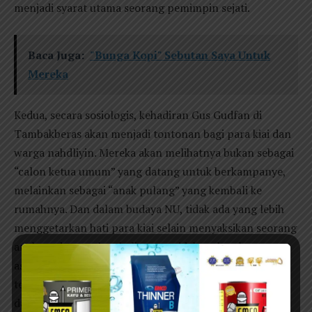
menjadi syarat utama seorang pemimpin sejati.
Baca Juga:
"Bunga Kopi" Sebutan Saya Untuk
Mereka
Kedua, secara sosiologis, kehadiran Gus Gudfan di
Tambakberas akan menjadi tontonan bagi para kiai dan
warga nahdliyin. Mereka akan melihatnya bukan sebagai
“calon ketua umum” yang datang untuk berkampanye,
melainkan sebagai “anak pulang” yang kembali ke
rumahnya. Dan dalam budaya NU, tidak ada yang lebih
menggetarkan hati para kiai selain menyaksikan seorang
anak muda yang kembali—yang tidak melupakan
asalnya, yang tidak silau oleh gemerlap Jakarta, yang
tetap rendah hati meskipun telah mengelola tambang
dan bernegosiasi dengan para pemodal besar.