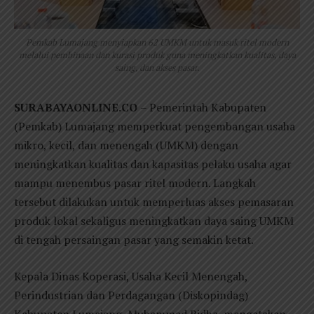
Pemkab Lumajang menyiapkan 62 UMKM untuk masuk ritel modern
melalui pembinaan dan kurasi produk guna meningkatkan kualitas, daya
saing, dan akses pasar.
SURABAYAONLINE.CO
– Pemerintah Kabupaten
(Pemkab) Lumajang memperkuat pengembangan usaha
mikro, kecil, dan menengah (UMKM) dengan
meningkatkan kualitas dan kapasitas pelaku usaha agar
mampu menembus pasar ritel modern. Langkah
tersebut dilakukan untuk memperluas akses pemasaran
produk lokal sekaligus meningkatkan daya saing UMKM
di tengah persaingan pasar yang semakin ketat.
Kepala Dinas Koperasi, Usaha Kecil Menengah,
Perindustrian dan Perdagangan (Diskopindag)
Kabupaten Lumajang, Muhammad Ridha, mengatakan