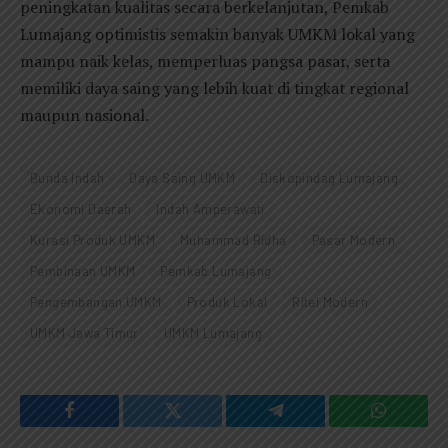
peningkatan kualitas secara berkelanjutan, Pemkab
Lumajang optimistis semakin banyak UMKM lokal yang
mampu naik kelas, memperluas pangsa pasar, serta
memiliki daya saing yang lebih kuat di tingkat regional
maupun nasional.
Bunda Indah
Daya Saing UMKM
Diskopindag Lumajang
Ekonomi Daerah
Indah Amperawati
Kurasi Produk UMKM
Muhammad Ridha
Pasar Modern
Pembinaan UMKM
Pemkab Lumajang
Pengembangan UMKM
Produk Lokal
Ritel Modern
UMKM Jawa Timur
UMKM Lumajang
Facebook
Twitter
Telegram
WhatsAp