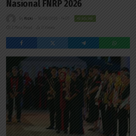
Nasional FNRP 2026
By
Rizki
16/06/2026 - 14:07
HEADLINE
2 Mins Read
0
Views