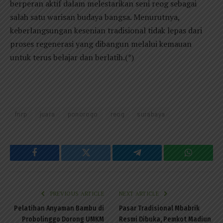
berperan aktif dalam melestarikan seni reog sebagai
salah satu warisan budaya bangsa. Menurutnya,
keberlangsungan kesenian tradisional tidak lepas dari
proses regenerasi yang dibangun melalui kemauan
untuk terus belajar dan berlatih.(*)
fnrp
juara
ponorogo
reog
surabaya
Facebook
Twitter
Telegram
WhatsAp
PREVIOUS ARTICLE
NEXT ARTICLE
Pelatihan Anyaman Bambu di
Pasar Tradisional Mbabrik
Probolinggo Dorong UMKM
Resmi Dibuka, Pemkot Madiun