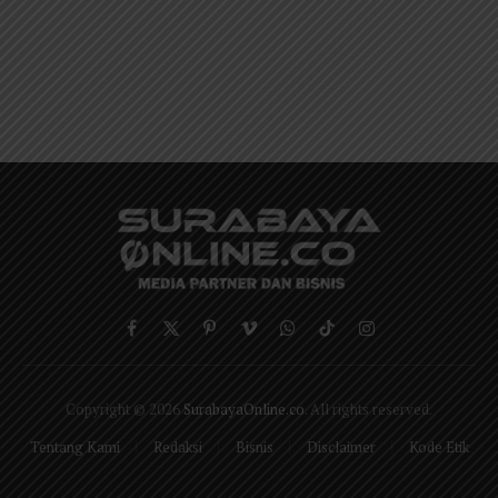
Facebook
X
Pinterest
Vimeo
WhatsApp
TikTok
Instagram
(Twitter)
Copyright © 2026
SurabayaOnline.co
. All rights reserved.
Tentang Kami
Redaksi
Bisnis
Disclaimer
Kode Etik