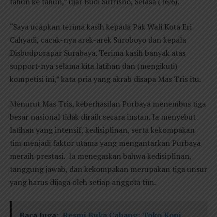
tahun ke tahun,” ujar Budi Sutrisno, Selasa (16/6).
“Saya ucapkan terima kasih kepada Pak Wali Kota Eri
Cahyadi, cacak-nya arek-arek Suroboyo dan kepala
Disbudporapar Surabaya. Terima kasih banyak atas
support-nya selama kita latihan dan (mengikuti)
kompetisi ini,” kata pria yang akrab disapa Mas Tris itu.
Menurut Mas Tris, keberhasilan Purbaya menembus tiga
besar nasional tidak diraih secara instan. Ia menyebut
latihan yang intensif, kedisiplinan, serta kekompakan
tim menjadi faktor utama yang mengantarkan Purbaya
meraih prestasi. Ia menegaskan bahwa kedisiplinan,
tanggung jawab, dan kekompakan merupakan tiga unsur
yang harus dijaga oleh setiap anggota tim.
Baca Juga:
Resmi Buka Cabang; Toko Kopi