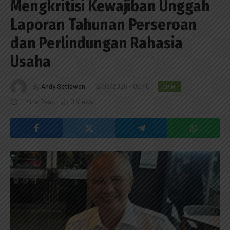
Mengkritisi Kewajiban Unggah
Laporan Tahunan Perseroan
dan Perlindungan Rahasia
Usaha
By
Andy Setiawan
12/06/2026 - 09:40
OPINI
11 Mins Read
0
Views