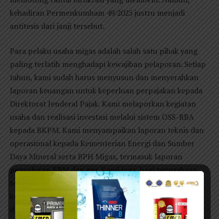
kehadiran Permenkumham 49/2025 justru menjadi
antitesis dari janji tersebut.
Para pelaku usaha migas adalah salah satu pihak yang
paling terlatih menghadapi kewajiban pelaporan. Setiap
tahun, kami sudah harus menyusun dan menyerahkan
laporan keuangan untuk keperluan perpajakan kepada
Direktorat Jenderal Pajak. Kami melaporkan kegiatan
usaha dan realisasi investasi melalui sistem OSS-RBA
kepada BKPM. Kami menyampaikan laporan teknis dan
operasional kepada Kementerian Energi dan Sumber
Daya Mineral serta BPH Migas, termasuk laporan
penyaluran BBM dan gas. Kami juga, bagi perusahaan
tertentu, melaporkan kepatuhan lingkungan hidup
kepada kementerian terkait. Seluruh laporan itu pada
dasarnya memuat informasi yang sama atau