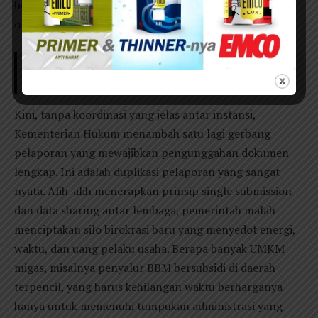
bersinggungan satu sama lain: data keuangan, data
operasional, dan data kepengurusan.
Baca Juga:
Meraih Malam Lailatul Qadar
Kini, tanpa koordinasi yang jelas antar instansi,
Kementerian Hukum menambah satu lagi gerbang
pelaporan yang mewajibkan pengunggahan dokumen
lengkap. Ini adalah duplikasi pelaporan yang sangat
nyata. Alih-alih menerapkan prinsip single submission
dan data sharing antar lembaga, pemerintah malah
menciptakan silo birokrasi baru yang menyedot energi,
waktu, dan uang pelaku usaha. Berapa banyak UMKM
migas, misalnya penyalur BBM bersubsidi di daerah
terpencil, yang harus kehilangan waktu berharganya
hanya untuk memenuhi tumpukan administrasi yang