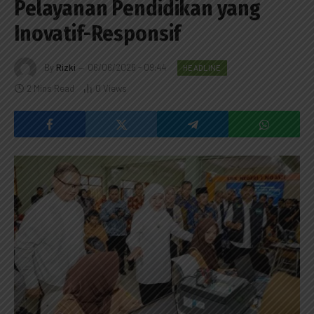
Pelayanan Pendidikan yang
Inovatif-Responsif
By
Rizki
06/06/2026 - 09:44
HEADLINE
2 Mins Read
0
Views