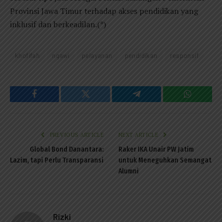
Provinsi Jawa Timur terhadap akses pendidikan yang
inklusif dan berkeadilan.(*)
khofifah
ngawi
pelayanan
pendidikan
responsif
Facebook
Twitter
Telegram
WhatsAp
PREVIOUS ARTICLE
NEXT ARTICLE
Global Bond Danantara:
Raker IKA Unair PW Jatim
Lazim, tapi Perlu Transparansi
untuk Meneguhkan Semangat
Alumni
Rizki