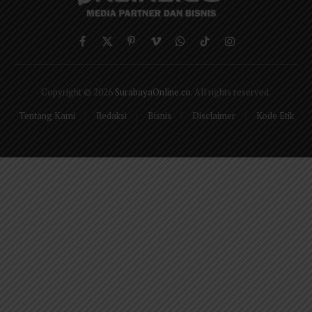
Facebook
X
Pinterest
Vimeo
WhatsApp
TikTok
Instagram
(Twitter)
Copyright © 2026
SurabayaOnline.co
. All rights reserved.
Tentang Kami
Redaksi
Bisnis
Disclaimer
Kode Etik