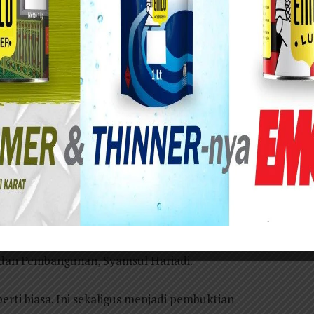
ta Surabaya Eri Cahyadi memastikan roda
rjalan optimal selama dirinya menunaikan ibadah
tnya, momentum tersebut sekaligus menjadi
elama ini dibangun di lingkungan Pemkot
adah haji bersama sang istri, Rini Indriyani.
urabaya Lilik Arijanto juga turut menunaikan
tugas kepala daerah akan dijalankan oleh Wakil
harian (plh). Sementara posisi plh sekda akan
n dan Pembangunan, Syamsul Hariadi.
erti biasa. Ini sekaligus menjadi pembuktian