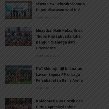
Siswa SMA Seluruh Sidoarjo
Dapat Wawasan soal HIV
06/08/2026 - 05:49
Muaythai Naik Kelas, Erick
Thohir Puji LaNyalla: Lihai
Bangun Olahraga dari
Grassroots
05/08/2026 - 20:41
PWI Sidoarjo Uji Kekuatan
Lawan Sapma PP di Laga
Persahabatan Ben’s Arena
05/08/2026 - 20:10
Kolaborasi PWI Gresik dan
DPRD, Apresiasi Tokoh