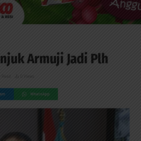
unjuk Armuji Jadi Plh
s Read
0
Views
ram
WhatsApp