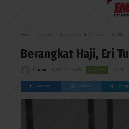
Home
»
Headline
»
Berangkat Haji, Eri Tunjuk Armuji Jadi Plh
Berangkat Haji, Eri T
By
Rizki
19/05/2026 - 14:59
2 Min
HEADLINE
Facebook
Twitter
Teleg