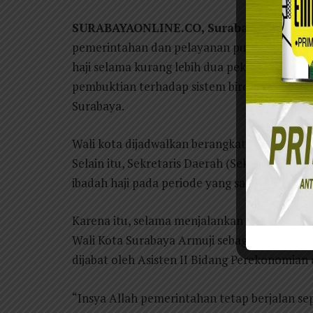
SURABAYAONLINE.CO, Surabaya
– Wali Ko
pemerintahan dan pelayanan publik tetap be
haji selama kurang lebih dua pekan. Menuru
pembuktian terhadap sistem birokrasi yang s
Surabaya.
Wali kota dijadwalkan berangkat menunaikan ib
Selain itu, Sekretaris Daerah (Sekda) Kota S
ibadah haji pada periode yang sama.
Karena itu, selama menjalankan ibadah haji, 
Wali Kota Surabaya Armuji sebagai pelaksana 
dijabat oleh Asisten II Bidang Perekonomia
“Insya Allah pemerintahan tetap berjalan sep