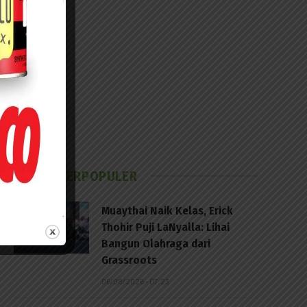
BERITA TERPOPULER
Muaythai Naik Kelas, Erick
Thohir Puji LaNyalla: Lihai
Bangun Olahraga dari
Grassroots
06/08/2026 - 07:23