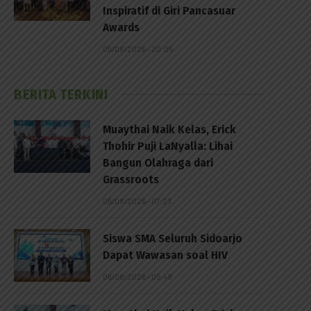
Inspiratif di Giri Pancasuar
Awards
05/08/2026 - 20:05
BERITA TERKINI
Muaythai Naik Kelas, Erick
Thohir Puji LaNyalla: Lihai
Bangun Olahraga dari
Grassroots
06/08/2026 - 07:23
Siswa SMA Seluruh Sidoarjo
Dapat Wawasan soal HIV
06/08/2026 - 05:49