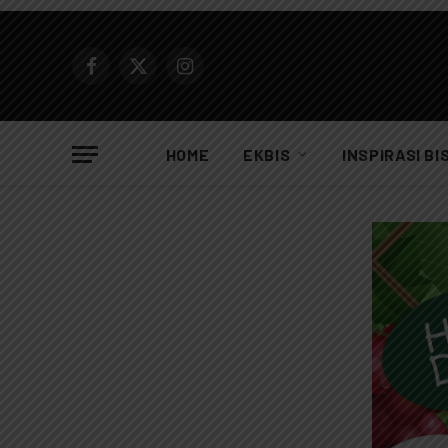
Facebook
X
Instagram
(Twitter)
HOME
EKBIS
INSPIRASI BI