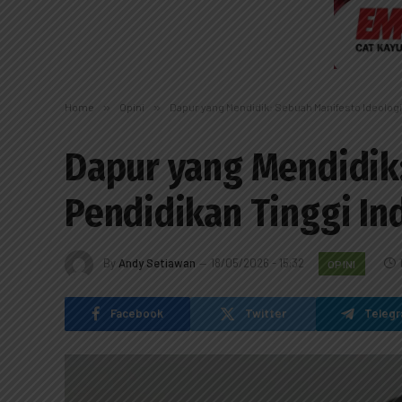
Home
»
Opini
»
Dapur yang Mendidik: Sebuah Manifesto Ideologi
Dapur yang Mendidik:
Pendidikan Tinggi In
By
Andy Setiawan
18/05/2026 - 15:32
OPINI
Facebook
Twitter
Teleg