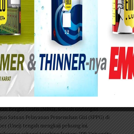
FH Universitas Jember)
anjil dalam tata ruang pendidikan tinggi kita.
 menara gading: bersih, tinggi, dan jauh dari
kademisi menulis tentang kemiskinan, meneliti
adilan sosial. Namun di saat yang sama, desa-
akses pengetahuan, petani tetap miskin di tengah
ap bergulat dengan gizi buruk yang menggerogoti
gamat yang tajam tetapi pasif, sebagai penulis
kan Bergizi Gratis (MBG), sebuah undangan
n Satuan Pelayanan Pemenuhan Gizi (SPPG) di
ber (Unej) tengah mengkaji peluang ini.
ikannya sebagai teaching factory. IPB University