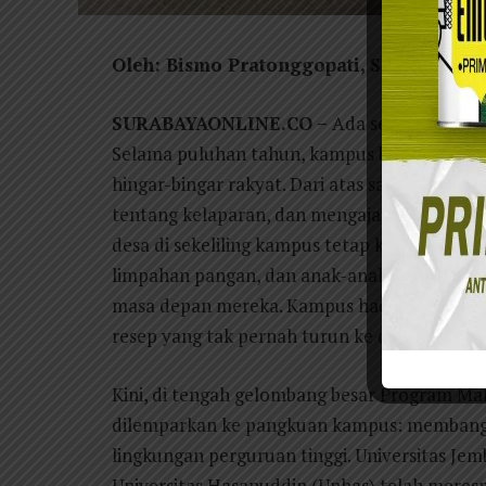
Oleh: Bismo Pratonggopati, SH (Alumni 
SURABAYAONLINE.CO –
Ada sesuatu yang g
Selama puluhan tahun, kampus berdiri sebagai
hingar-bingar rakyat. Dari atas sana, para a
tentang kelaparan, dan mengajarkan teori ke
desa di sekeliling kampus tetap kekurangan 
limpahan pangan, dan anak-anak sekolah tet
masa depan mereka. Kampus hadir sebagai pen
resep yang tak pernah turun ke dapur.
Kini, di tengah gelombang besar Program Ma
dilemparkan ke pangkuan kampus: membangu
lingkungan perguruan tinggi. Universitas Jem
Universitas Hasanuddin (Unhas) telah meresm