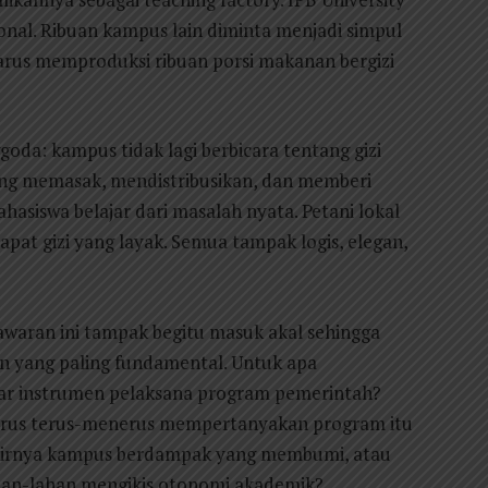
nal. Ribuan kampus lain diminta menjadi simpul
harus memproduksi ribuan porsi makanan bergizi
oda: kampus tidak lagi berbicara tentang gizi
ung memasak, mendistribusikan, dan memberi
asiswa belajar dari masalah nyata. Petani lokal
at gizi yang layak. Semua tampak logis, elegan,
 tawaran ini tampak begitu masuk akal sehingga
n yang paling fundamental. Untuk apa
dar instrumen pelaksana program pemerintah?
u harus terus-menerus mempertanyakan program itu
ahirnya kampus berdampak yang membumi, atau
ahan-lahan mengikis otonomi akademik?