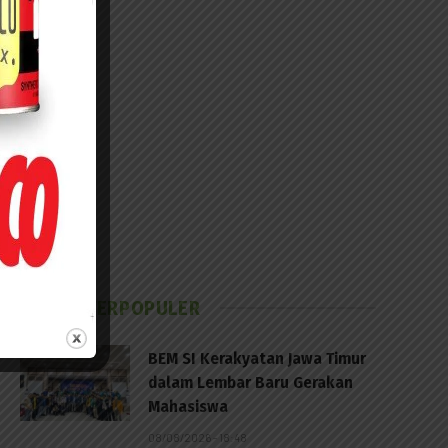
BERITA TERPOPULER
BEM SI Kerakyatan Jawa Timur
dalam Lembar Baru Gerakan
Mahasiswa
08/08/2026 - 18:48