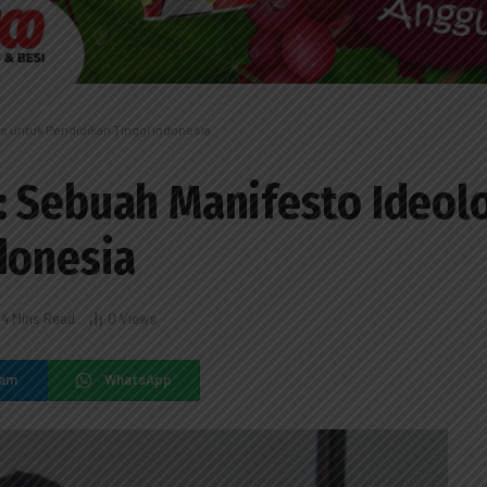
s untuk Pendidikan Tinggi Indonesia
 Sebuah Manifesto Ideol
donesia
14 Mins Read
0
Views
ram
WhatsApp