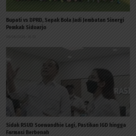
Bupati vs DPRD, Sepak Bola Jadi Jembatan Sinergi
Pemkab Sidoarjo
08/08/2026 - 18:33
Sidak RSUD Soewandhie Lagi, Pastikan IGD hingga
Farmasi Berbenah