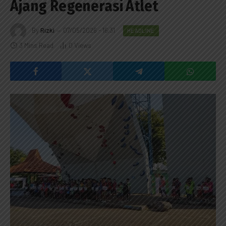
Ajang Regenerasi Atlet
By
Rizki
07/05/2026 - 16:31
HEADLINE
3 Mins Read
0
Views