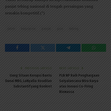
panjat tebing nasional di tengah persaingan yang
semakin kompetitif.(*)
jatim
kejurprov
panjat
pon
tebing
Facebook
Twitter
Telegram
WhatsAp
PREVIOUS ARTICLE
NEXT ARTICLE
Uang Sitaan Korupsi Bantu
PLN NP Raih Penghargaan
Danai MBG, LaNyalla: Keadilan
Satyalancana Wira Karya
Substantif yang Konkret
atas Inovasi Co-Firing
Biomassa