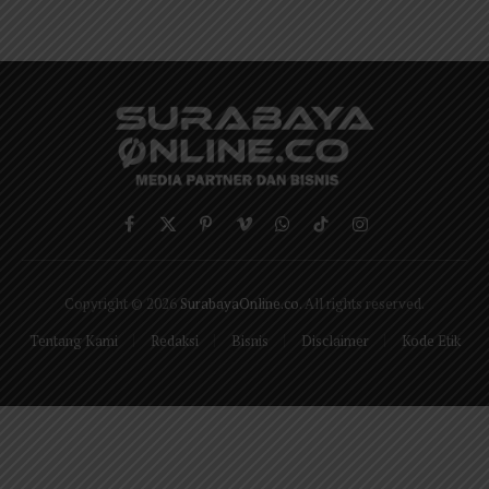
Facebook
X
Pinterest
Vimeo
WhatsApp
TikTok
Instagram
(Twitter)
Copyright © 2026
SurabayaOnline.co
. All rights reserved.
Tentang Kami
Redaksi
Bisnis
Disclaimer
Kode Etik