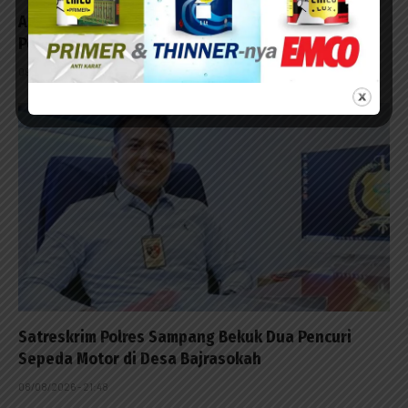
Aksi Cepat Tim URC Polres Sampang Meringkus
Pelaku Curanmor Diapresiasi Tokoh Masyarakat
09/08/2026 - 08:18
Satreskrim Polres Sampang Bekuk Dua Pencuri
Sepeda Motor di Desa Bajrasokah
08/08/2026 - 21:48