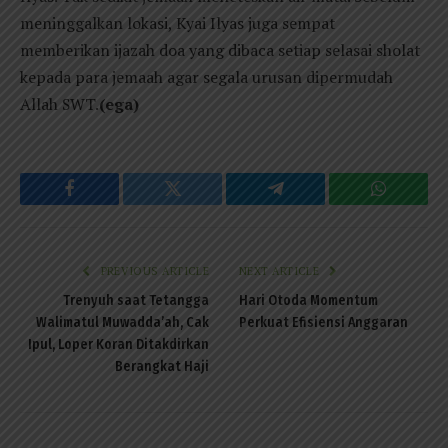
meninggalkan lokasi, Kyai Ilyas juga sempat
memberikan ijazah doa yang dibaca setiap selasai sholat
kepada para jemaah agar segala urusan dipermudah
Allah SWT.
(ega)
Facebook
Twitter
Telegram
WhatsAp
PREVIOUS ARTICLE
NEXT ARTICLE
Trenyuh saat Tetangga
Hari Otoda Momentum
Walimatul Muwadda’ah, Cak
Perkuat Efisiensi Anggaran
Ipul, Loper Koran Ditakdirkan
Berangkat Haji