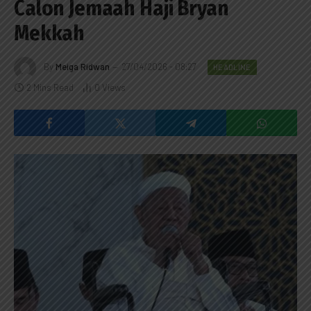
Calon Jemaah Haji Bryan
Mekkah
By
Meiga Ridwan
27/04/2026 - 08:27
HEADLINE
2 Mins Read
0
Views