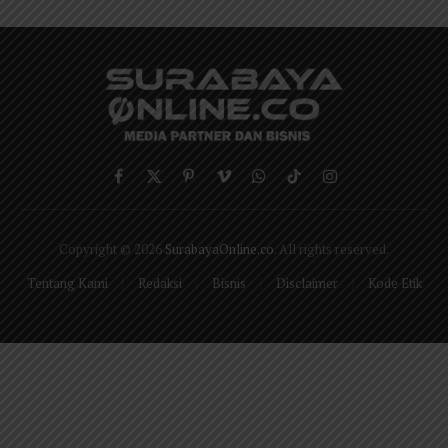
Facebook
X
Pinterest
Vimeo
WhatsApp
TikTok
Instagram
(Twitter)
Copyright © 2026
SurabayaOnline.co
. All rights reserved.
Tentang Kami
Redaksi
Bisnis
Disclaimer
Kode Etik