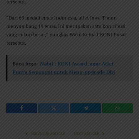
tersebut.
“Dari 69 medali emas Indonesia, atlet Jawa Timur
menyumbang 19 emas. Ini merupakan satu kontribusi
yang cukup besar,” pungkas Wakil Ketua I KONI Pusat
tersebut.
Baca Juga:
Nabil : KONI Award, agar Atlet
Punya Semangat untuk Meng-upgrade Diri
Facebook
Twitter
Telegram
WhatsAp
PREVIOUS ARTICLE
NEXT ARTICLE