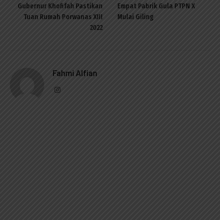
Gubernur Khofifah Pastikan
Empat Pabrik Gula PTPN X
Tuan Rumah Porwanas XIII
Mulai Giling
2022
Fahmi Alfian
Instagram