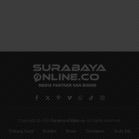
Facebook
X
Pinterest
Vimeo
WhatsApp
TikTok
Instagram
(Twitter)
Copyright © 2026
SurabayaOnline.co
. All rights reserved.
Tentang Kami
Redaksi
Bisnis
Disclaimer
Kode Etik