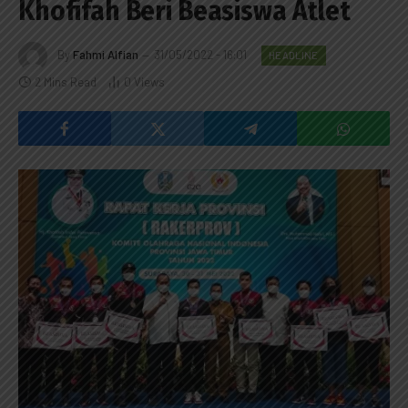
Khofifah Beri Beasiswa Atlet
By
Fahmi Alfian
31/05/2022 - 16:01
HEADLINE
2 Mins Read
0
Views