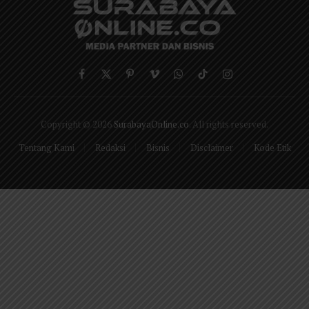
Facebook
X
Pinterest
Vimeo
WhatsApp
TikTok
Instagram
(Twitter)
Copyright © 2026
SurabayaOnline.co
. All rights reserved.
Tentang Kami
Redaksi
Bisnis
Disclaimer
Kode Etik