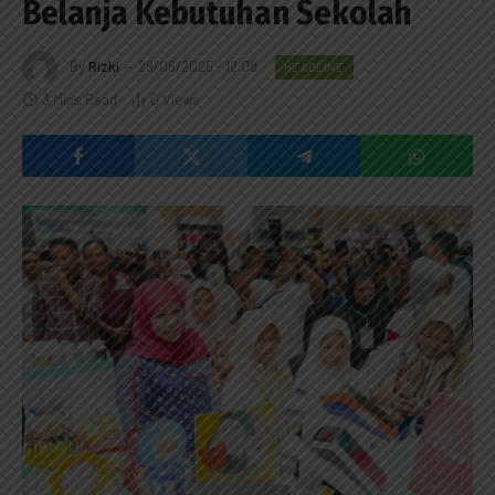
Belanja Kebutuhan Sekolah
By
Rizki
28/06/2025 - 12:08
HEADLINE
3 Mins Read
0
Views