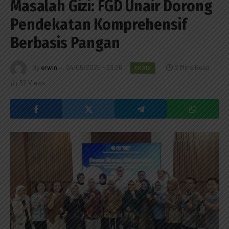
Masalah Gizi: FGD Unair Dorong
Pendekatan Komprehensif
Berbasis Pangan
By
erwin
24/05/2025 - 23:26
2 Mins Read
EKBIS
52
Views