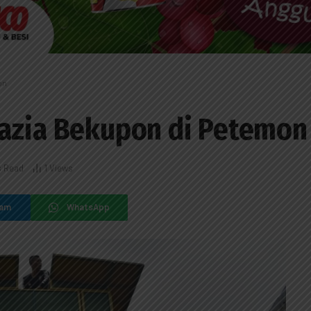
on
Razia Bekupon di Petemon
s Read
1
Views
ram
WhatsApp