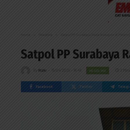
Home
»
Headline
»
Satpol PP Surabaya Razia Bekupon di Petem
Satpol PP Surabaya 
By
Rizki
15/04/2025 - 16:46
2 Min
HEADLINE
Facebook
Twitter
Teleg