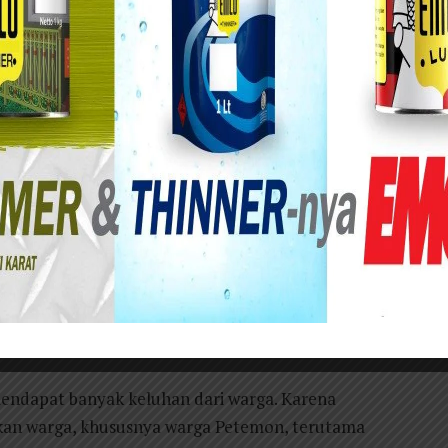
Polisi Pamong Praja (Satpol PP) Kota Surabaya
kan sejumlah bekupon atau rumah burung
Langkah ini diambil menyusul keresahan warga
di ajang perjudian burung merpati.
 dari Satpol PP Kota Surabaya, Satpol PP
serta Wonocolo. Mereka bergerak untuk
i di Jalan Petemon Surabaya.
Gunawan mengungkapkan bahwa penertiban ini
warga yang merasa terganggu dan resah dengan
enjadi tempat praktik perjudian burung merpati.
mendapat banyak keluhan dari warga. Karena
kan warga, khususnya warga Petemon, terutama