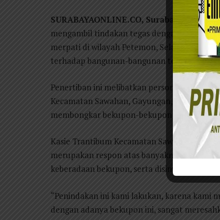
SURABAYAONLINE.CO, Surabaya
– Satuan 
mengambil tindakan tegas dengan menertib
merpati di wilayah Petemon, Selasa (15/4). 
terhadap bangunan-bangunan tersebut menja
Penertiban ini melibatkan personel gabungan
Kecamatan Sawahan, Gayungan, Wonokromo, 
membongkar bekupon-bekupon yang berlokas
Kasie Trantibum Kecamatan Sawahan Indra 
merupakan respon atas banyaknya keluhan 
keberadaan bekupon, serta disinyalir kuat m
“Penindakan ini kami lakukan, karena kami 
dengan adanya bekupon ini, sangat meresah