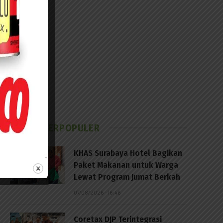
BERITA TERPOPULER
KHAS Surabaya Hotel Bagikan
Paket Makanan untuk Warga
Lewat Program Jumat Berkah
07/08/2026 - 16:46
Coretax DJP Terintegrasi