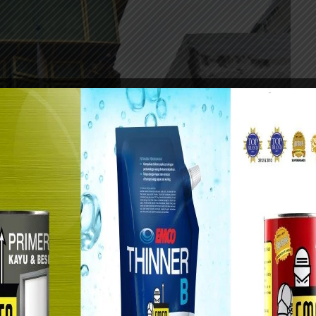
tibkan sejumlah bekupon atau rumah burung merpati di wilayah Petemon.