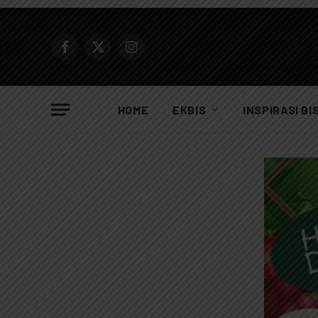
Facebook
X
Instagram
(Twitter)
HOME
EKBIS
INSPIRASI BI