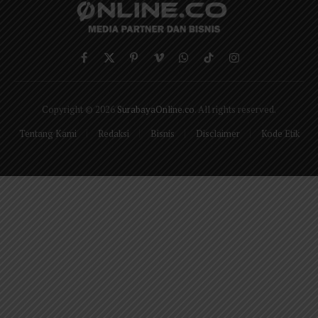
Facebook
X
Pinterest
Vimeo
WhatsApp
TikTok
Instagram
(Twitter)
Copyright © 2026
SurabayaOnline.co
. All rights reserved.
Tentang Kami
Redaksi
Bisnis
Disclaimer
Kode Etik