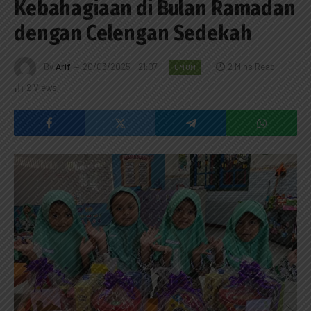
Kebahagiaan di Bulan Ramadan
dengan Celengan Sedekah
By
Arif
20/03/2025 - 21:07
2 Mins Read
UMUM
2
Views