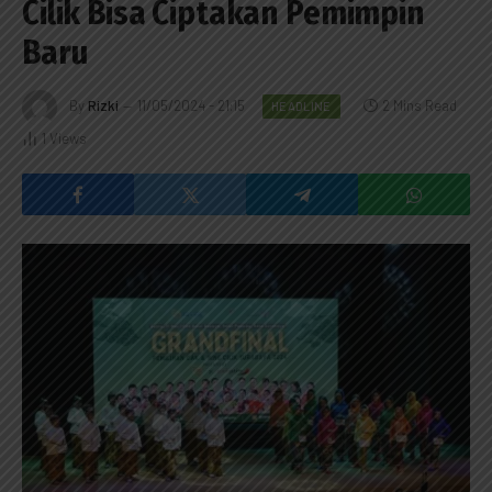
Cilik Bisa Ciptakan Pemimpin
Baru
By
Rizki
11/05/2024 - 21:15
2 Mins Read
HEADLINE
1
Views