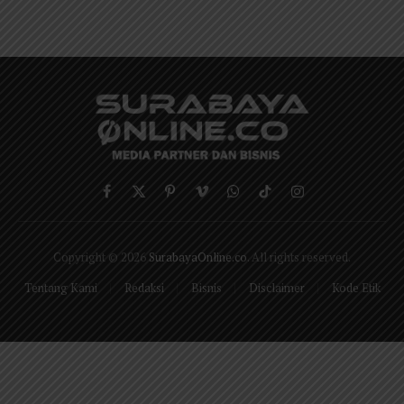
Facebook
X
Pinterest
Vimeo
WhatsApp
TikTok
Instagram
(Twitter)
Copyright © 2026
SurabayaOnline.co
. All rights reserved.
Tentang Kami
Redaksi
Bisnis
Disclaimer
Kode Etik