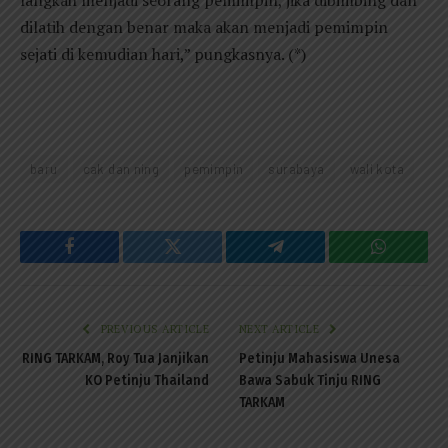
langkah menjadi seorang pemimpin, jika dibimbing dan
dilatih dengan benar maka akan menjadi pemimpin
sejati di kemudian hari,” pungkasnya. (*)
baru
cak dan ning
pemimpin
surabaya
wali kota
Facebook
Twitter
Telegram
WhatsAp
PREVIOUS ARTICLE
NEXT ARTICLE
RING TARKAM, Roy Tua Janjikan
Petinju Mahasiswa Unesa
KO Petinju Thailand
Bawa Sabuk Tinju RING
TARKAM