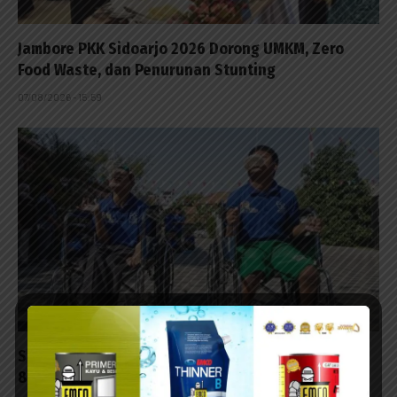
Jambore PKK Sidoarjo 2026 Dorong UMKM, Zero
Food Waste, dan Penurunan Stunting
07/08/2026 - 15:59
Sebanyak 60 Anak Disabilitas Ikuti Lomba HUT ke-
81 RI di Kalijudan