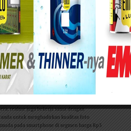
smi meluncurkan realme 12 5G di Indonesia,
ngalaman fotografi revolusioner di segmennya
ta memberikan kemudahan akses melalui fitur
nya.
e 12+ 5G dengan varian memori yang lebih besar
adan, realme 12 5G akan dijual dengan harga
5G (12GB+12GB*|512GB) hadir dengan harga
tanggal 25 Maret 2024 mulai pukul 00:00 WIB.
a varian Pro+, realme 12 5G hadir dengan
dalkan para anak muda untuk menangkap momen
era. realme juga bekerja sama dengan
randa untuk menghadirkan kualitas foto
ak muda pada smartphone di segmen harga Rp3