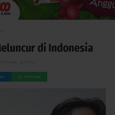
esia
eluncur di Indonesia
2 Mins Read
3
Views
ram
WhatsApp