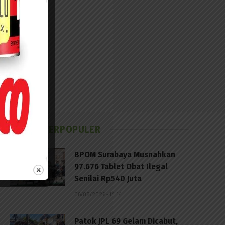
BERITA TERPOPULER
BPOM Surabaya Musnahkan
97.676 Tablet Obat Ilegal
Senilai Rp540 Juta
06/08/2026 - 14:14
Patok JPL 69 Gelam Dicabut,