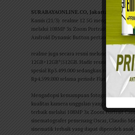
SURABAYAONLINE.CO, Jakarta
– realme re
Kamis (21/3) realme 12 5G menghadirkan pe
melalui 108MP 3x Zoom Portrait Camera ser
Android Dynamic Button pertama di segmen
realme juga secara resmi meluncurkan realm
12GB+12GB*|512GB. Hadir resmi di Bulan Ram
spesial Rp3.499.000 sedangkan realme 12+ 
Rp4.599.000 selama periode Flash Sale pada 
Mengadopsi kemampuan fotografi terbaik pad
kualitas kamera unggulan yang dapat dian
terbaik melalui 108MP 3x Zoom Portrait Cam
sinematografer pemenang Oscar, Claudio Mi
sinematik terbaik yang dapat diperoleh an