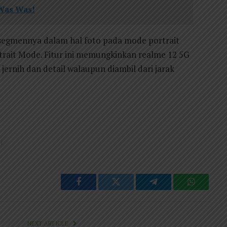
 Was Was!
 segmennya dalam hal foto pada mode portrait
trait Mode. Fitur ini memungkinkan realme 12 5G
jernih dan detail walaupun diambil dari jarak
i
Facebook
Twitter
Telegram
WhatsAp
NEXT ARTICLE