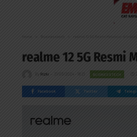
Home
»
Businesstech
»
realme 12 5G Resmi Meluncur di Indon
realme 12 5G Resmi M
By
Rizki
21/03/2024 - 18:21
BUSINESSTECH
Facebook
Twitter
Teleg