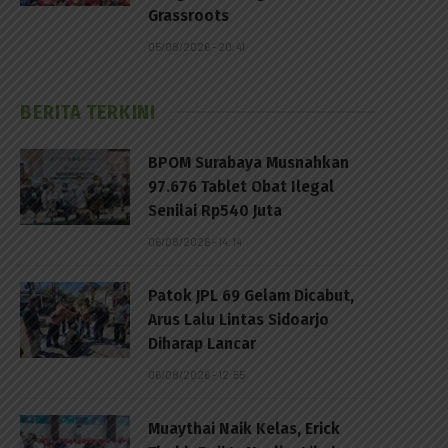
Grassroots
05/08/2026 - 20:41
BERITA TERKINI
BPOM Surabaya Musnahkan
97.676 Tablet Obat Ilegal
Senilai Rp540 Juta
06/08/2026 - 14:14
Patok JPL 69 Gelam Dicabut,
Arus Lalu Lintas Sidoarjo
Diharap Lancar
p
06/08/2026 - 12:55
Muaythai Naik Kelas, Erick