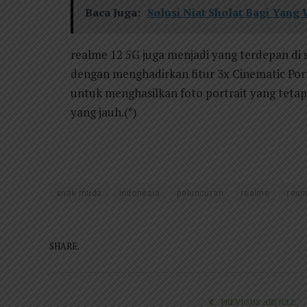
Baca Juga:
Solusi Niat Sholat Bagi Yang
realme 12 5G juga menjadi yang terdepan di
dengan menghadirkan fitur 3x Cinematic Por
untuk menghasilkan foto portrait yang tetap 
yang jauh.(*)
anak muda
indonesia
peluncuran
realme
resm
SHARE.
PREVIOUS ARTICLE