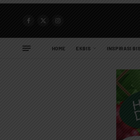
Facebook
X
Instagram
(Twitter)
HOME
EKBIS
INSPIRASI BI