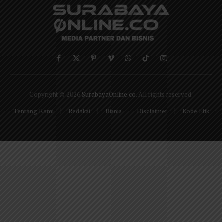
Facebook
X
Pinterest
Vimeo
WhatsApp
TikTok
Instagram
(Twitter)
Copyright © 2026
SurabayaOnline.co
. All rights reserved.
Tentang Kami
Redaksi
Bisnis
Disclaimer
Kode Etik