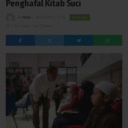
Penghafal Kitab Suci
By
Rizki
16/02/2024 - 17:56
HEADLINE
3 Mins Read
11
Views