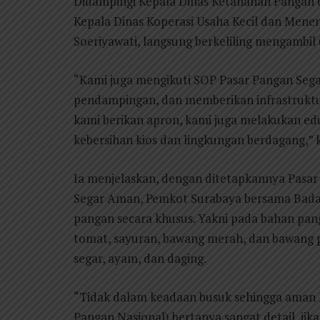
Didampingi Kepala Dinas Ketahanan Pangan d
Kepala Dinas Koperasi Usaha Kecil dan Men
Soeriyawati, langsung berkeliling mengambil
“Kami juga mengikuti SOP Pasar Pangan Sega
pendampingan, dan memberikan infrastruktu
kami berikan apron, kami juga melakukan ed
kebersihan kios dan lingkungan berdagang,” 
Ia menjelaskan, dengan ditetapkannya Pasa
Segar Aman, Pemkot Surabaya bersama Bada
pangan secara khusus. Yakni pada bahan pan
tomat, sayuran, bawang merah, dan bawang pu
segar, ayam, dan daging.
“Tidak dalam keadaan busuk sehingga aman k
Pangan Nasional) bertanya sangat detail, jika