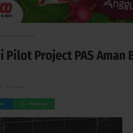
Badan Pangan Nasional
 Pilot Project PAS Aman 
ad
7
Views
ram
WhatsApp