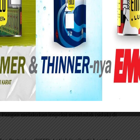
ndadak (sidak) di Pasar Nambangan Surabaya.
ambangan Surabaya terpilih menjadi pilot project
man) yang digalakkan oleh Badan Pangan
S (Internal Control System) yang
nya dilatih agar secara mandiri mampu mengawasi
amanan pangan. Serta memberikan fasilitas
ya, Badan Pangan Nasional melalui Kedeputian
angan melakukan inspeksi mendadak (sidak) di