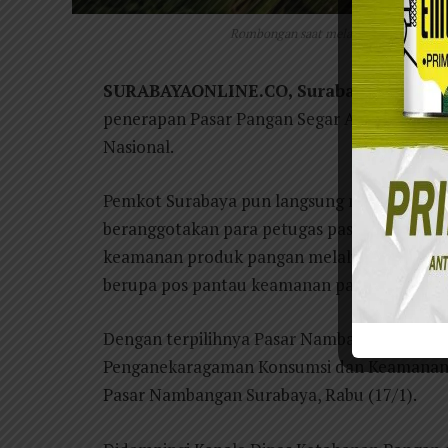
Rombongan saat melakukan inspeksi me
SURABAYAONLINE.CO, Surabaya
– Pasar N
penerapan Pasar Pangan Segar Aman (PAS A
Nasional.
Pemkot Surabaya pun langsung membentuk IC
beranggotakan para petugas pasar. Selanjut
keamanan produk pangan melalui praktek ke
berupa pos pantau keamanan pangan.
Dengan terpilihnya Pasar Nambangan Suraba
Penganekaragaman Konsumsi dan Keamanan P
Pasar Nambangan Surabaya, Rabu (17/1).