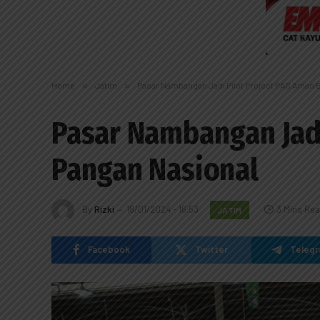
Home
»
Jatim
»
Pasar Nambangan Jadi Pilot Project PAS Aman 
Pasar Nambangan Jadi
Pangan Nasional
By
Rizki
18/01/2024 - 16:53
3 Mins Re
JATIM
Facebook
Twitter
Teleg