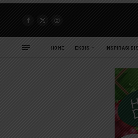
Facebook
X
Instagram
(Twitter)
HOME
EKBIS
INSPIRASI BI