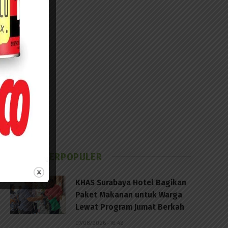
BERITA TERPOPULER
KHAS Surabaya Hotel Bagikan
Paket Makanan untuk Warga
Lewat Program Jumat Berkah
07/08/2026 - 16:46