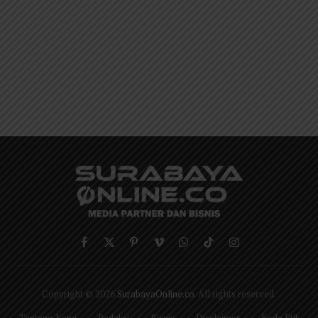
Facebook
X
Pinterest
Vimeo
WhatsApp
TikTok
Instagram
(Twitter)
Copyright © 2026
SurabayaOnline.co
. All rights reserved.
Tentang Kami
Redaksi
Bisnis
Disclaimer
Kode Etik