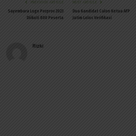
PREVIOUS ARTICLE
NEXT ARTICLE
Sayembara Logo Porprov 2023
Dua Kandidat Calon Ketua AFP
Diikuti 800 Peserta
Jatim Lolos Verifikasi
Rizki