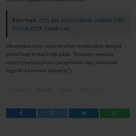
Baca Juga:
PLN dan 3 Perusahaan Adakan PJBL
Proyek PLTB Tanah Laut
Diharapkan kerja sama tersebut memberikan dampak
positif bagi kedua belah pihak. Terutama semakin
terintegrasinya proses pengelolaan dan pelayanan
logistik di kawasan industri.(*)
kerja sama
layanan
logistik
SIER
spsl
Facebook
Twitter
Telegram
WhatsAp