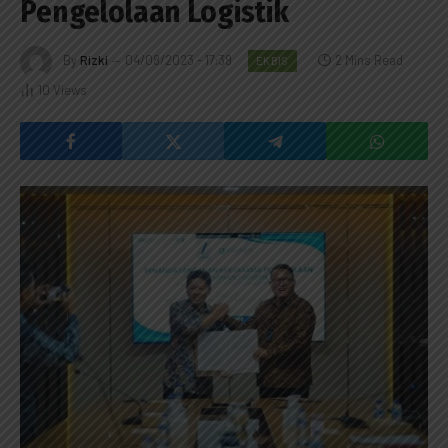
Pengelolaan Logistik
By
Rizki
04/08/2023 - 17:39
2 Mins Read
EKBIS
10
Views