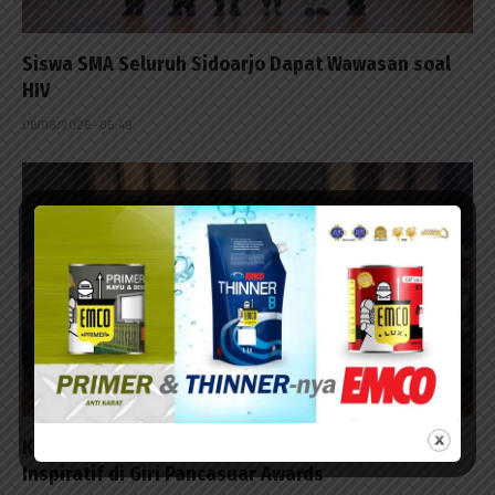
Siswa SMA Seluruh Sidoarjo Dapat Wawasan soal
HIV
06/08/2026 - 05:49
Kolaborasi PWI Gresik dan DPRD, Apresiasi Tokoh
Inspiratif di Giri Pancasuar Awards