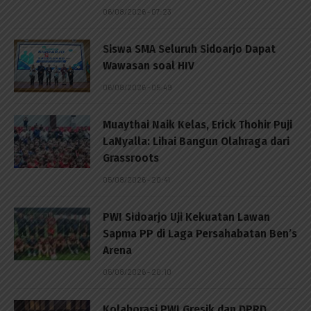
06/08/2026 - 07:23
Siswa SMA Seluruh Sidoarjo Dapat
Wawasan soal HIV
06/08/2026 - 05:49
Muaythai Naik Kelas, Erick Thohir Puji
LaNyalla: Lihai Bangun Olahraga dari
Grassroots
05/08/2026 - 20:41
PWI Sidoarjo Uji Kekuatan Lawan
Sapma PP di Laga Persahabatan Ben’s
Arena
05/08/2026 - 20:10
Kolaborasi PWI Gresik dan DPRD,